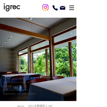
igrec
Un restaurant français dans un
quartier résidentiel de la ville
de Yamaguchi
Admirez le ciel et les arbres
depuis les grandes fenêtres
Offrez-vous un repas plat
préparé par le chef. ​
Parfait pour célébrer les
anniversaires avec vos
proches...
​Nous attendons avec
impatience vos réservations.
​igrec
山口市穂積町1-40